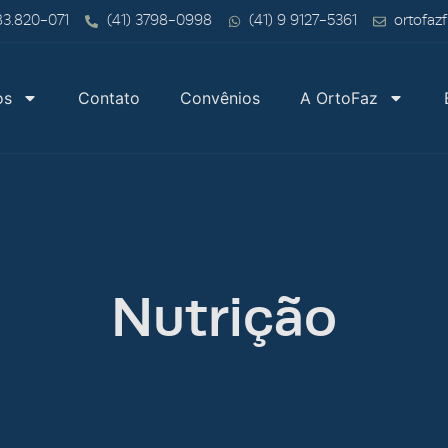
 83.820-071
(41) 3798-0998
(41) 9 9127-5361
ortofaz
os
Contato
Convênios
A OrtoFaz
Nutrição