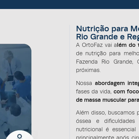
Nutrição para M
Rio Grande e Re
A OrtoFaz vai a
lém do 
de nutrição para melh
Fazenda Rio Grande, C
próximas.
Nossa
abordagem inte
fases da vida,
com foco
de massa muscular para
Além disso, buscamos 
óssea e dificuldades
nutricional é essencia
principalmente após ci